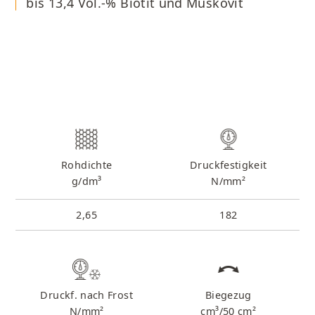
bis 13,4 Vol.-% Biotit und Muskovit
Rohdichte
Druckfestigkeit
g/dm³
N/mm²
2,65
182
Druckf. nach Frost
Biegezug
N/mm²
cm³/50 cm²