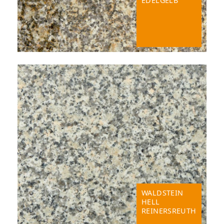
EDELGELB
WALDSTEIN
HELL
REINERSREUTH