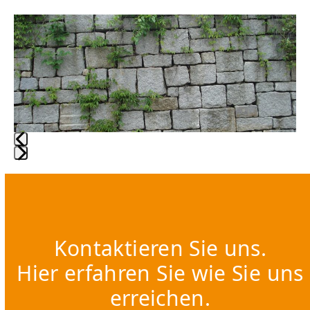
Use
the
left
and
right
arrow
keys
to
Press
access
escape
the
to
carousel
go
navigation
Kontaktieren Sie uns.
to
buttons
the
Hier erfahren Sie wie Sie uns
first
erreichen.
slide